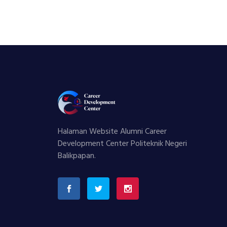
Halaman Website Alumni Career
Development Center Politeknik Negeri
Balikpapan.