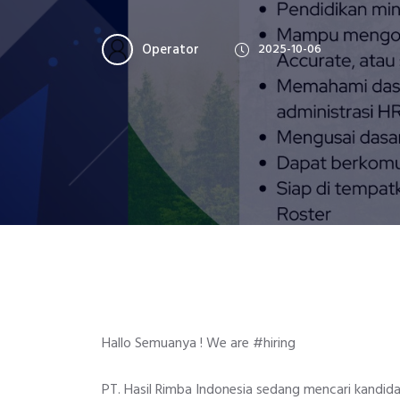
Operator
2025-10-06
Hallo Semuanya ! We are #hiring
PT. Hasil Rimba Indonesia sedang mencari kandida