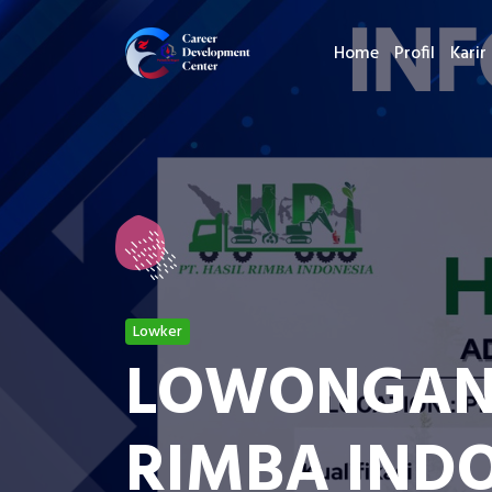
Home
Profil
Karir
Lowker
LOWONGAN 
RIMBA IND