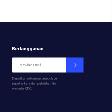
Berlangganan
Dapatkan informasi terupdate
seputar karir dan pelatihan dari
website CDC.