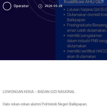
Operator
2026-05-26
LOWONGAN KERJA – BADAN GIZI NASIONAL
Halo rekan-rekan alumni Politeknik Negeri Balikpapan.