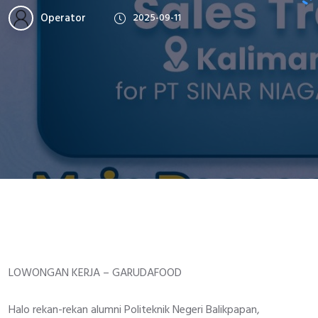
Operator
2025-09-11
LOWONGAN KERJA – GARUDAFOOD
Halo rekan-rekan alumni Politeknik Negeri Balikpapan,