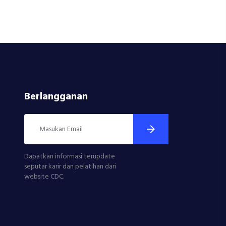
Berlangganan
Dapatkan informasi terupdate
seputar karir dan pelatihan dari
website CDC.